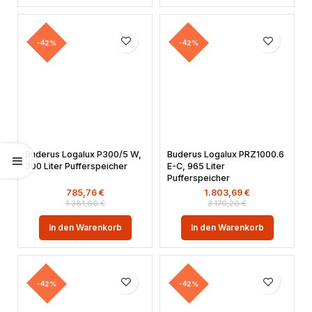
-42%
-42%
Buderus Logalux P300/5 W,
Buderus Logalux PRZ1000.6
300 Liter Pufferspeicher
E-C, 965 Liter
Pufferspeicher
785,76
€
1.803,69
€
1.381,60
€
3.170,20
€
In den Warenkorb
In den Warenkorb
-42%
-42%