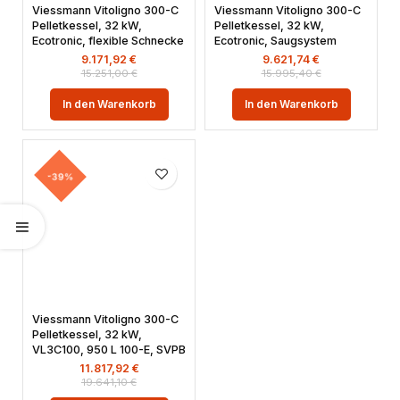
Viessmann Vitoligno 300-C
Viessmann Vitoligno 300-C
Pelletkessel, 32 kW,
Pelletkessel, 32 kW,
Ecotronic, flexible Schnecke
Ecotronic, Saugsystem
9.171,92
€
9.621,74
€
15.251,00
€
15.995,40
€
In den Warenkorb
In den Warenkorb
-39%
Viessmann Vitoligno 300-C
Pelletkessel, 32 kW,
VL3C100, 950 L 100-E, SVPB
11.817,92
€
19.641,10
€