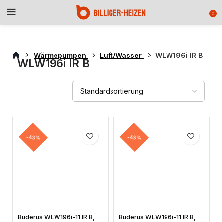
0
Wärmepumpen
Luft/Wasser
WLW196i IR B
WLW196i IR B
-43%
-43%
Buderus WLW196i-11 IR B,
Buderus WLW196i-11 IR B,