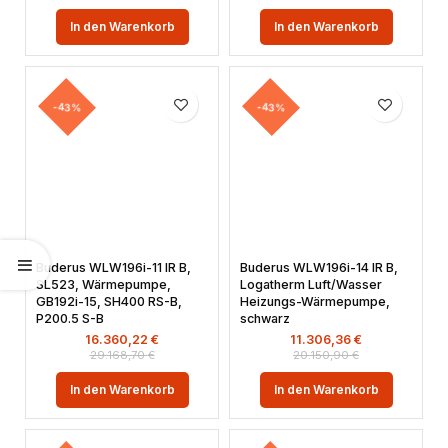
In den Warenkorb
In den Warenkorb
-43%
-43%
Buderus WLW196i-11 IR B,
Buderus WLW196i-14 IR B,
SL523, Wärmepumpe,
Logatherm Luft/Wasser
GB192i-15, SH400 RS-B,
Heizungs-Wärmepumpe,
P200.5 S-B
schwarz
16.360,22
€
11.306,36
€
29.168,70
€
20.150,90
€
In den Warenkorb
In den Warenkorb