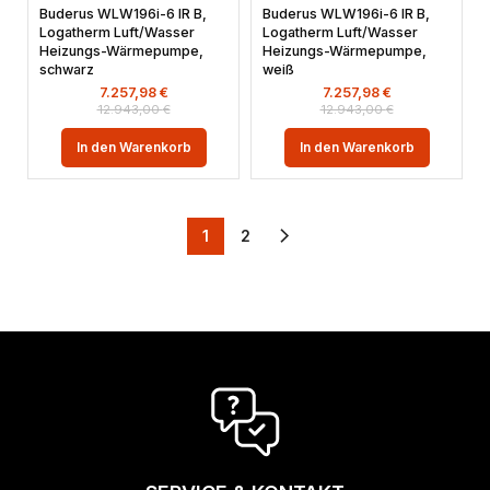
Buderus WLW196i-6 IR B,
Buderus WLW196i-6 IR B,
Logatherm Luft/Wasser
Logatherm Luft/Wasser
Heizungs-Wärmepumpe,
Heizungs-Wärmepumpe,
schwarz
weiß
7.257,98
€
7.257,98
€
12.943,00
€
12.943,00
€
In den Warenkorb
In den Warenkorb
1
2