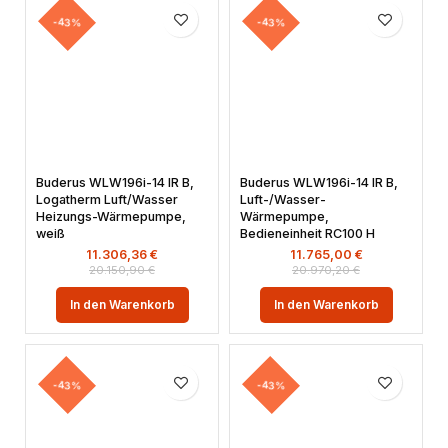
-43%
-43%
Buderus WLW196i-14 IR B,
Buderus WLW196i-14 IR B,
Logatherm Luft/Wasser
Luft-/Wasser-
Heizungs-Wärmepumpe,
Wärmepumpe,
weiß
Bedieneinheit RC100 H
11.306,36
€
11.765,00
€
20.150,90
€
20.970,20
€
In den Warenkorb
In den Warenkorb
-43%
-43%