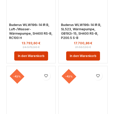
Buderus WLW196i-14 IR B,
Buderus WLW196i-14 IR B,
Luft-/Wasser-
SL523, Wärmepumpe,
Wärmepumpe, SH400 RS-B,
GB192i-15, SH400 RS-B,
RC100 H
P200.5 S-B
13.793,60
€
17.700,86
€
24.579,50
€
31.557,00
€
In den Warenkorb
In den Warenkorb
-43%
-43%