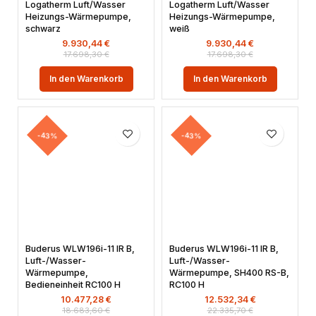
Logatherm Luft/Wasser
Logatherm Luft/Wasser
Heizungs-Wärmepumpe,
Heizungs-Wärmepumpe,
schwarz
weiß
9.930,44
€
9.930,44
€
17.698,30
€
17.698,30
€
In den Warenkorb
In den Warenkorb
-43%
-43%
Buderus WLW196i-11 IR B,
Buderus WLW196i-11 IR B,
Luft-/Wasser-
Luft-/Wasser-
Wärmepumpe,
Wärmepumpe, SH400 RS-B,
Bedieneinheit RC100 H
RC100 H
10.477,28
€
12.532,34
€
18.683,60
€
22.335,70
€