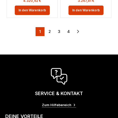
4.320,92
€
3.267,81
€
In den Warenkorb
In den Warenkorb
1
2
3
4
SERVICE & KONTAKT
Zum Hilfebereich
DEINE VORTEILE