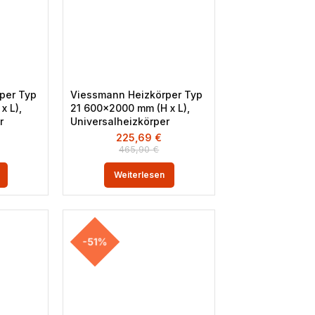
per Typ
Viessmann Heizkörper Typ
x L),
21 600×2000 mm (H x L),
r
Universalheizkörper
225,69
€
465,90
€
Weiterlesen
-51%