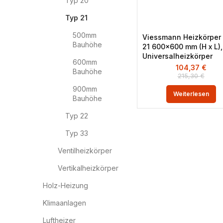
Typ 20
Typ 21
500mm
Viessmann Heizkörper
Bauhöhe
21 600×600 mm (H x L),
Universalheizkörper
600mm
104,37
€
Bauhöhe
215,30
€
900mm
Weiterlesen
Bauhöhe
Typ 22
Typ 33
Ventilheizkörper
Vertikalheizkörper
Holz-Heizung
Klimaanlagen
Luftheizer