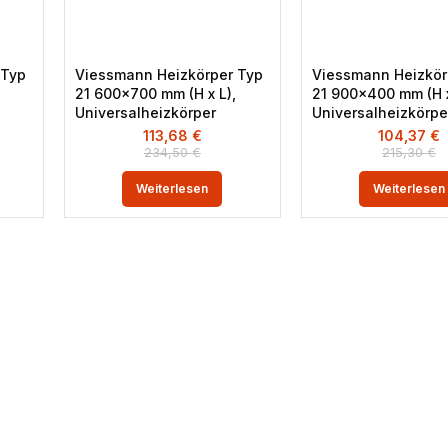
 Typ
Viessmann Heizkörper Typ
Viessmann Heizkör
21 600×700 mm (H x L),
21 900×400 mm (H x
Universalheizkörper
Universalheizkörpe
113,68
€
104,37
€
234,50
€
215,30
€
Weiterlesen
Weiterlesen