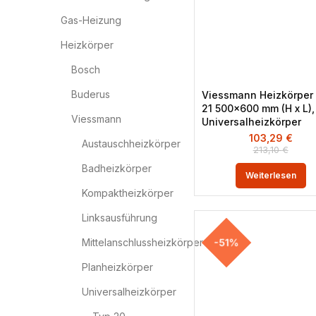
Gas-Heizung
Heizkörper
Bosch
Buderus
Viessmann Heizkörper
21 500×600 mm (H x L),
Viessmann
Universalheizkörper
103,29
€
Austauschheizkörper
213,10
€
Badheizkörper
Weiterlesen
Kompaktheizkörper
Linksausführung
-51%
Mittelanschlussheizkörper
Planheizkörper
Universalheizkörper