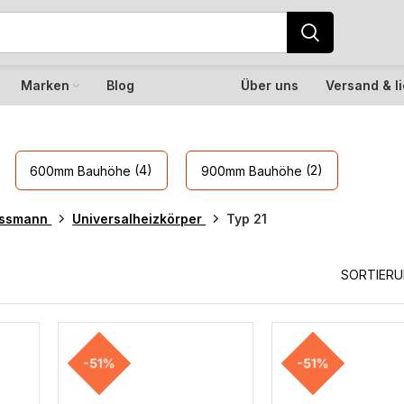
Marken
Blog
Über uns
Versand & l
(4)
(2)
600mm Bauhöhe
900mm Bauhöhe
essmann
Universalheizkörper
Typ 21
SORTIER
-51%
-51%