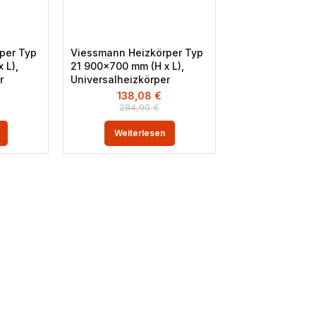
per Typ
Viessmann Heizkörper Typ
 L),
21 900×700 mm (H x L),
r
Universalheizkörper
138,08
€
284,90
€
Weiterlesen