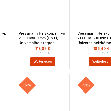
 Typ
Viessmann Heizkörper Typ
Viessmann Heizkör
21 500×800 mm (H x L),
21 600×1600 mm (H 
Universalheizkörper
Universalheizkörpe
118,87
€
186,40
€
245,30
€
384,50
€
Weiterlesen
Weiterlesen
-51%
-51%