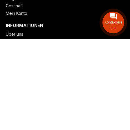
Geschäft
Mein Konto
Kontaktiere
INFORMATIONEN
uns
Über uns
Versand & lieferung
Zahlungsmöglichkeiten
Kontaktieren
Adresse: Zollstockgürtel 65, 50969 Köln, Deutschland
Telefon: +49 (917) 844-515-24
info@billiger-heizen.com
Billiger-Heizen.com
2025
F&M GmbH (HRB 31389, DE 306468471). Alle Rechte vorbehalten.
⚬
Impressum
⚬
Datenschutz
⚬
Allgemeine
⚬
Rücksendung &
Rückerstattung