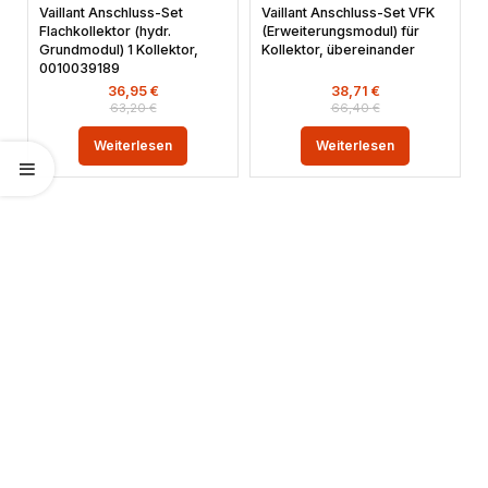
Vaillant Anschluss-Set
Vaillant Anschluss-Set VFK
Flachkollektor (hydr.
(Erweiterungsmodul) für
Grundmodul) 1 Kollektor,
Kollektor, übereinander
0010039189
36,95
€
38,71
€
63,20
€
66,40
€
Weiterlesen
Weiterlesen