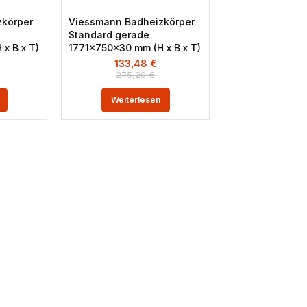
körper
Viessmann Badheizkörper
Standard gerade
x B x T)
1771x750x30 mm (H x B x T)
133,48
€
275,20
€
Weiterlesen