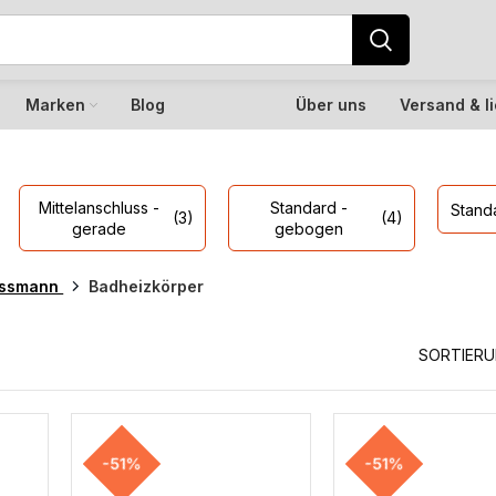
Marken
Blog
Über uns
Versand & l
Mittelanschluss -
Standard -
Stand
(3)
(4)
gerade
gebogen
essmann
Badheizkörper
SORTIER
-51%
-51%