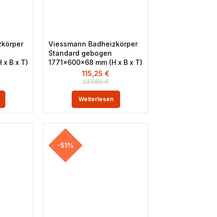
körper
Viessmann Badheizkörper
Standard gebogen
x B x T)
1771x600x68 mm (H x B x T)
115,25
€
237,80
€
Weiterlesen
-51%