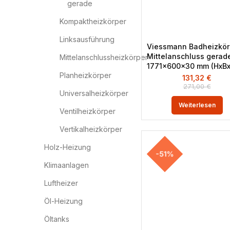
gerade
Kompaktheizkörper
Linksausführung
Viessmann Badheizkör
Mittelanschluss gerad
Mittelanschlussheizkörper
1771x600x30 mm (HxBx
Planheizkörper
131,32
€
271,00
€
Universalheizkörper
Weiterlesen
Ventilheizkörper
Vertikalheizkörper
Holz-Heizung
-51%
Klimaanlagen
Luftheizer
Öl-Heizung
Öltanks