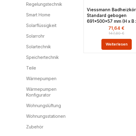
Regelungstechnik
Viessmann Badheizkör
Smart Home
Standard gebogen
691x500x57 mm (H x B 
Solarflüssigkeit
71,64
€
147,80
€
Solarrohr
Weiterlesen
Solartechnik
Speichertechnik
Teile
Wärmepumpen
Wärmepumpen
Konfigurator
Wohnungslüftung
Wohnungsstationen
Zubehör