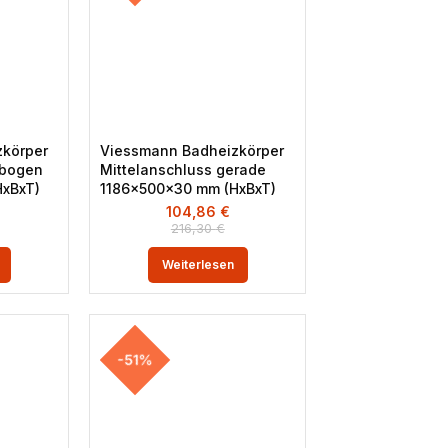
körper
Viessmann Badheizkörper
ebogen
Mittelanschluss gerade
xBxT)
1186x500x30 mm (HxBxT)
104,86
€
216,30
€
Weiterlesen
-51%