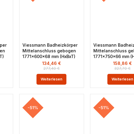
per
Viessmann Badheizkörper
Viessmann Badheiz
gen
Mittelanschluss gebogen
Mittelanschluss g
T)
1771x600x68 mm (HxBxT)
1771x750x66 mm (H
134,46
€
158,86
€
277,40
€
327,70
€
Weiterlesen
Weiterlesen
-51%
-51%