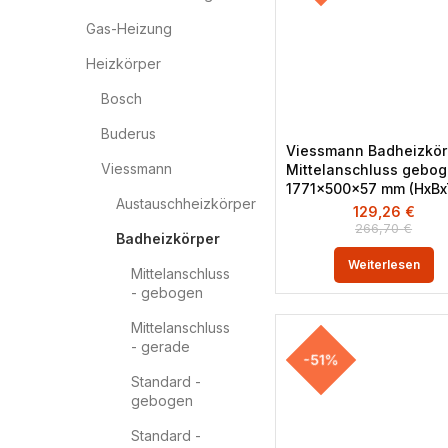
Gas-Heizung
Heizkörper
Bosch
Buderus
Viessmann Badheizkör
Viessmann
Mittelanschluss gebo
1771x500x57 mm (HxBx
Austauschheizkörper
129,26
€
266,70
€
Badheizkörper
Weiterlesen
Mittelanschluss
- gebogen
Mittelanschluss
- gerade
-51%
Standard -
gebogen
Standard -