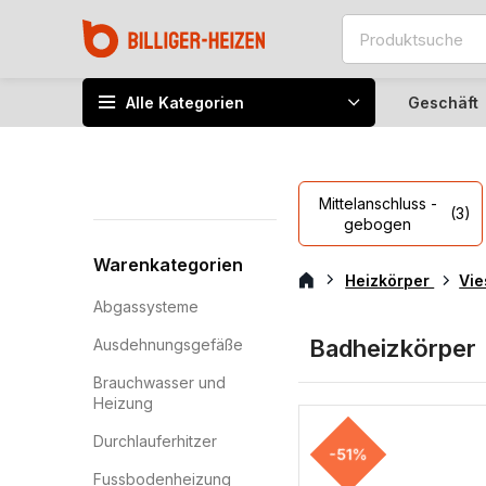
Alle Kategorien
Geschäft
Mittelanschluss -
(3)
gebogen
Warenkategorien
Heizkörper
Vi
Abgassysteme
Badheizkörper
Ausdehnungsgefäße
Brauchwasser und
Heizung
Durchlauferhitzer
-51%
Fussbodenheizung