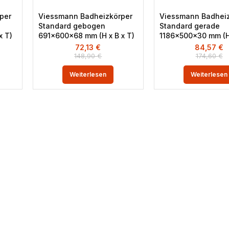
per
Viessmann Badheizkörper
Viessmann Badheiz
Standard gebogen
Standard gerade
x T)
691x600x68 mm (H x B x T)
1186x500x30 mm (H 
72,13
€
84,57
€
148,90
€
174,60
€
Weiterlesen
Weiterlesen