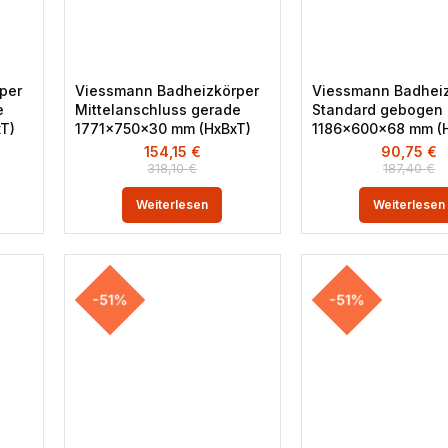
per
Viessmann Badheizkörper
Viessmann Badheiz
e
Mittelanschluss gerade
Standard gebogen
T)
1771x750x30 mm (HxBxT)
1186x600x68 mm (H 
154,15
€
90,75
€
318,10
€
187,40
€
Weiterlesen
Weiterlesen
-51%
-51%