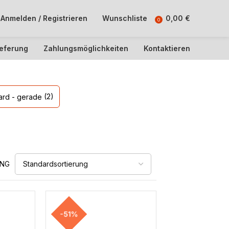
Anmelden / Registrieren
Wunschliste
0,00
€
0
ieferung
Zahlungsmöglichkeiten
Kontaktieren
(2)
ard - gerade
UNG
-51%