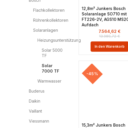
Bosch
12,8m² Junkers Bosch
Flachkollektoren
Solaranlage SO710 mit
FT226-2V, AGS10 MS20
Röhrenkollektoren
Aufdach
Solaranlagen
7.564,62
€
13.980,72
€
Heizungsunterstützung
In den Warenkorb
Solar 5000
TF
Solar
7000 TF
-45%
Warmwasser
Buderus
Daikin
Vaillant
Viessmann
15,3m² Junkers Bosch