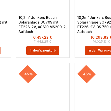
10,2m² Junkers Bosch
10,2m² Junkers Bo
 mit
Solaranlage SO709 mit
Solaranlage SO792
FT226-2V, AGS10 MS200-2,
FT226-2V, BS 750-6
Aufdach
Aufdach
6.457,22
€
10.298,82
11.942,25
€
19.025,13
€
In den Warenkorb
In den Warenk
-45%
-45%