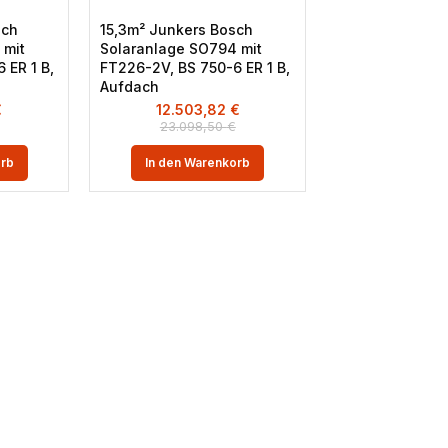
sch
15,3m² Junkers Bosch
 mit
Solaranlage SO794 mit
 ER 1 B,
FT226-2V, BS 750-6 ER 1 B,
Aufdach
€
12.503,82
€
23.098,50
€
orb
In den Warenkorb