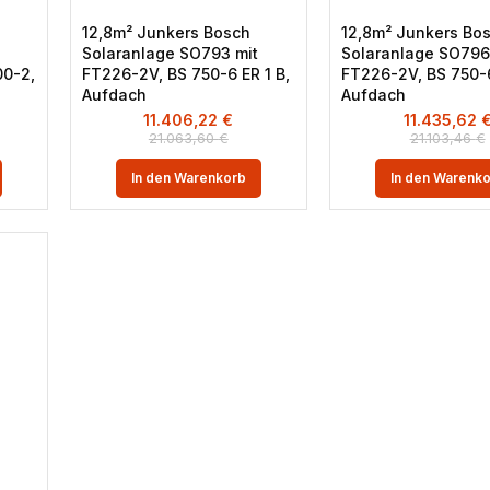
12,8m² Junkers Bosch
12,8m² Junkers Bo
Solaranlage SO793 mit
Solaranlage SO796
0-2,
FT226-2V, BS 750-6 ER 1 B,
FT226-2V, BS 750-6
Aufdach
Aufdach
11.406,22
€
11.435,62
21.063,60
€
21.103,46
€
In den Warenkorb
In den Warenk