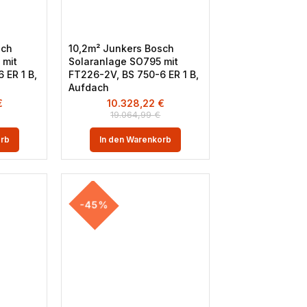
sch
10,2m² Junkers Bosch
 mit
Solaranlage SO795 mit
 ER 1 B,
FT226-2V, BS 750-6 ER 1 B,
Aufdach
€
10.328,22
€
19.064,99
€
orb
In den Warenkorb
-45%