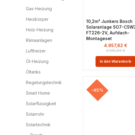
Gas-Heizung
Heizkörper
10,2m² Junkers Bosch
Solaranlage SO7-CSW2
Holz-Heizung
FT226-2V, Aufdach-
Montageset
Klimaanlagen
4.957,82
€
9.135,63
€
Luftheizer
Öl-Heizung
In den Warenkorb
Öltanks
Regelungstechnik
-45%
Smart Home
Solarflüssigkeit
Solarrohr
Solartechnik