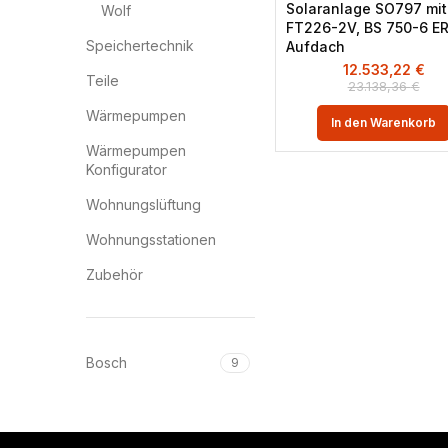
Solaranlage SO797 mit
Wolf
FT226-2V, BS 750-6 ER 
Speichertechnik
Aufdach
12.533,22
€
Teile
23.138,36
€
Wärmepumpen
In den Warenkorb
Wärmepumpen
Konfigurator
Wohnungslüftung
Wohnungsstationen
Zubehör
Bosch
9