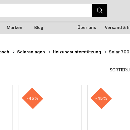
Marken
Blog
Über uns
Versand & l
osch
Solaranlagen
Heizungsunterstützung
Solar 700
SORTIER
-45%
-45%