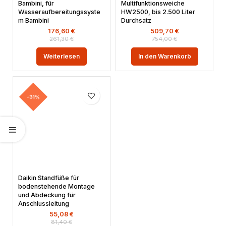
Bambini, für
Multifunktionsweiche
Wasseraufbereitungssyste
HW2500, bis 2.500 Liter
m Bambini
Durchsatz
176,60
€
509,70
€
261,30
€
754,00
€
Weiterlesen
In den Warenkorb
-31%
Daikin Standfüße für
bodenstehende Montage
und Abdeckung für
Anschlussleitung
55,08
€
81,40
€