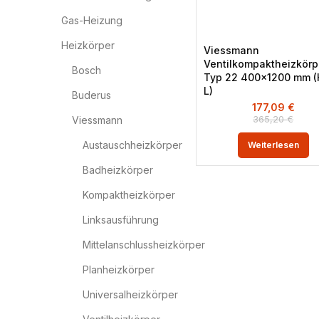
Gas-Heizung
Heizkörper
Viessmann
Ventilkompaktheizkörp
Bosch
Typ 22 400×1200 mm (
L)
Buderus
177,09
€
365,20
€
Viessmann
Austauschheizkörper
Weiterlesen
Badheizkörper
Kompaktheizkörper
Linksausführung
Mittelanschlussheizkörper
Planheizkörper
Universalheizkörper