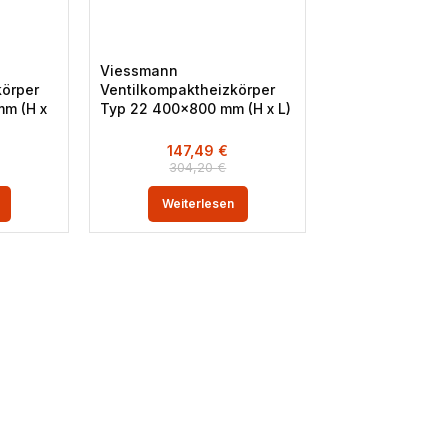
Viessmann
körper
Ventilkompaktheizkörper
m (H x
Typ 22 400×800 mm (H x L)
147,49
€
304,20
€
Weiterlesen