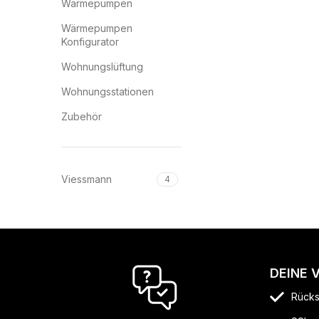
Wärmepumpen
Wärmepumpen
Konfigurator
Wohnungslüftung
Wohnungsstationen
Zubehör
Viessmann
4
DEINE 
Rücks