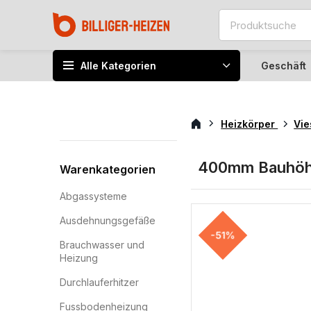
Alle Kategorien
Geschäft
Heizkörper
Vi
400mm Bauhö
Warenkategorien
Abgassysteme
Ausdehnungsgefäße
-51%
Brauchwasser und
Heizung
Durchlauferhitzer
Fussbodenheizung