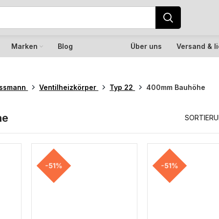
Marken
Blog
Über uns
Versand & l
essmann
Ventilheizkörper
Typ 22
400mm Bauhöhe
he
SORTIER
-51%
-51%