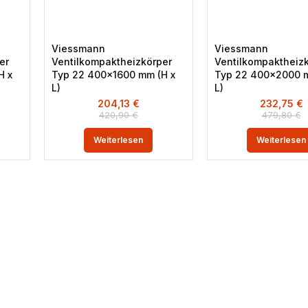
Viessmann
Viessmann
er
Ventilkompaktheizkörper
Ventilkompaktheiz
H x
Typ 22 400×1600 mm (H x
Typ 22 400×2000 m
L)
L)
204,13
€
232,75
€
420,90
€
479,80
€
Weiterlesen
Weiterlesen