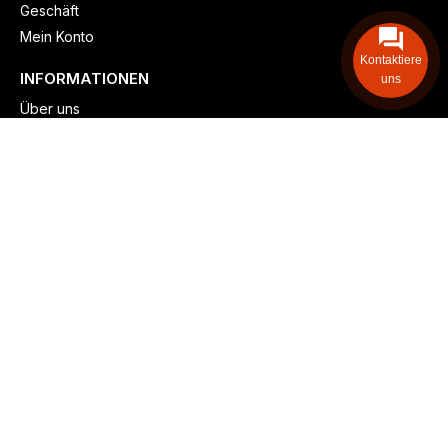
Geschäft
Mein Konto
Kontaktiere
INFORMATIONEN
uns
Über uns
Versand & lieferung
Zahlungsmöglichkeiten
Kontaktieren
Adresse: Zollstockgürtel 65, 50969 Köln, Deutschland
Telefon: +49 (917) 844-515-24
info@billiger-heizen.com
Billiger-Heizen.com
2025
F&M GmbH (HRB 31389, DE 306468471). Alle Rechte vorbehalten.
⚬
Impressum
⚬
Datenschutz
⚬
Allgemeine
⚬
Rücksendung &
Rückerstattung