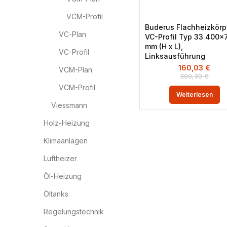
VCM-Profil
Buderus Flachheizkörp
VC-Plan
VC-Profil Typ 33 400×
mm (H x L),
VC-Profil
Linksausführung
160,03
€
VCM-Plan
390,30
€
VCM-Profil
Weiterlesen
Viessmann
Holz-Heizung
Klimaanlagen
Luftheizer
Öl-Heizung
Öltanks
Regelungstechnik