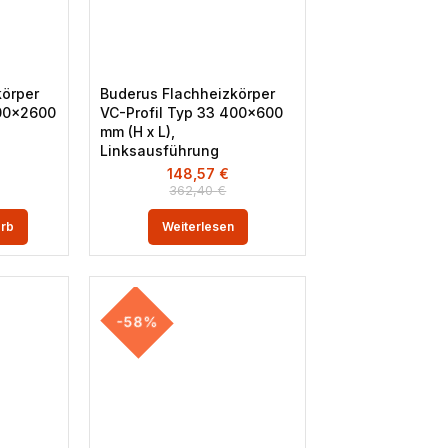
körper
Buderus Flachheizkörper
400×2600
VC-Profil Typ 33 400×600
mm (H x L),
Linksausführung
148,57
€
362,40
€
orb
Weiterlesen
-58%