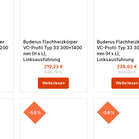
er
Buderus Flachheizkörper
Buderus Flachheiz
1200
VC-Profil Typ 33 300×1400
VC-Profil Typ 33 3
mm (H x L),
mm (H x L),
Linksausführung
Linksausführung
219,23
€
238,92
€
534,70
€
583,80
€
Weiterlesen
Weiterlesen
-58%
-58%