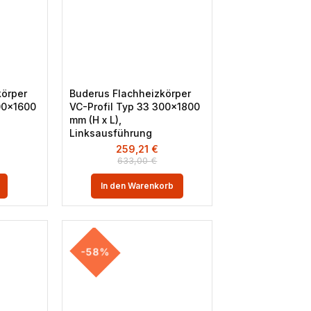
körper
Buderus Flachheizkörper
00×1600
VC-Profil Typ 33 300×1800
mm (H x L),
Linksausführung
259,21
€
633,00
€
In den Warenkorb
-58%