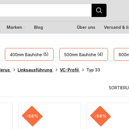
Marken
Blog
Über uns
Versand & l
(5)
(4)
400mm Bauhöhe
500mm Bauhöhe
600m
derus
Linksausführung
VC-Profil
Typ 33
SORTIER
-58%
-58%