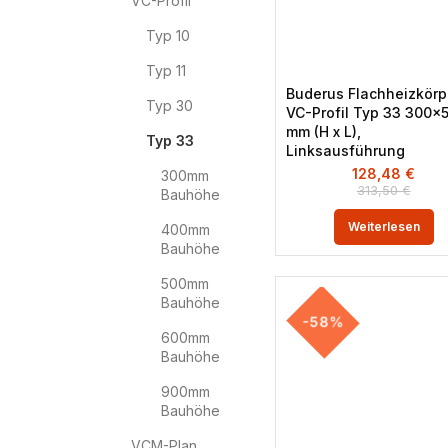
VC-Profil
Typ 10
Typ 11
Buderus Flachheizkörp
Typ 30
VC-Profil Typ 33 300×
mm (H x L),
Typ 33
Linksausführung
128,48
€
300mm
313,50
€
Bauhöhe
Weiterlesen
400mm
Bauhöhe
500mm
Bauhöhe
-58%
600mm
Bauhöhe
900mm
Bauhöhe
VCM-Plan