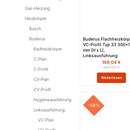
Gas-Heizung
Heizkörper
Bosch
Buderus
Buderus Flachheizkörp
VC-Profil Typ 33 300×
Badheizkörper
mm (H x L),
Linksausführung
C-Plan
199,04
€
485,50
€
C-Profil
Weiterlesen
CV-Plan
CV-Profil
Hygieneausführung
-58%
Linksausführung
VC-Plan