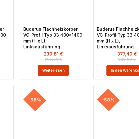
er
Buderus Flachheizkörper
Buderus Flachheiz
500
VC-Profil Typ 33 400×1400
VC-Profil Typ 33 
mm (H x L),
mm (H x L),
Linksausführung
Linksausführung
239,81
€
377,40
€
585,50
€
920,00
€
Weiterlesen
In den Warenk
-58%
-58%