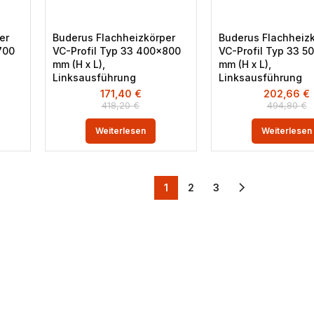
er
Buderus Flachheizkörper
Buderus Flachheiz
700
VC-Profil Typ 33 400×800
VC-Profil Typ 33 5
mm (H x L),
mm (H x L),
Linksausführung
Linksausführung
171,40
€
202,66
€
418,20
€
494,80
€
Weiterlesen
Weiterlesen
1
2
3