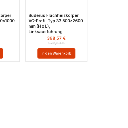
körper
Buderus Flachheizkörper
00×1000
VC-Profil Typ 33 500×2600
mm (H x L),
Linksausführung
398,57
€
972,60
€
In den Warenkorb