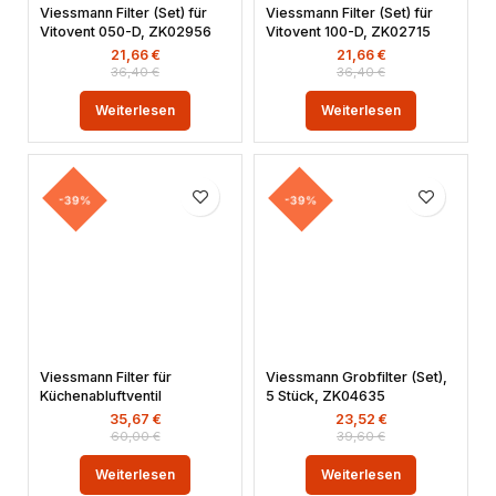
Viessmann Filter (Set) für
Viessmann Filter (Set) für
Vitovent 050-D, ZK02956
Vitovent 100-D, ZK02715
21,66
€
21,66
€
36,40
€
36,40
€
Weiterlesen
Weiterlesen
-39%
-39%
Viessmann Filter für
Viessmann Grobfilter (Set),
Küchenabluftventil
5 Stück, ZK04635
35,67
€
23,52
€
60,00
€
39,60
€
Weiterlesen
Weiterlesen