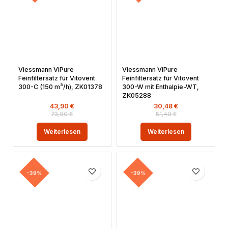
Viessmann ViPure
Viessmann ViPure
Feinfiltersatz für Vitovent
Feinfiltersatz für Vitovent
300-C (150 m³/h), ZK01378
300-W mit Enthalpie-WT,
ZK05288
43,90
€
30,48
€
73,90
€
51,40
€
Weiterlesen
Weiterlesen
-39%
-39%