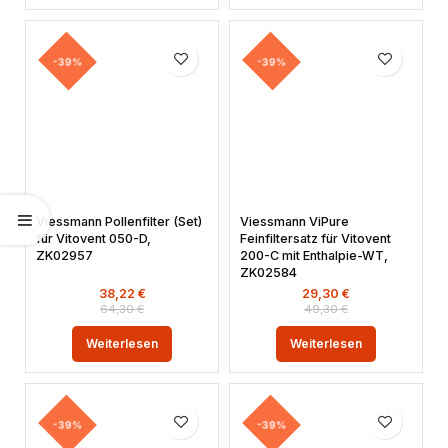
-39%
-39%
Viessmann Pollenfilter (Set)
Viessmann ViPure
für Vitovent 050-D,
Feinfiltersatz für Vitovent
ZK02957
200-C mit Enthalpie-WT,
ZK02584
38,22
€
29,30
€
64,30
€
49,30
€
Weiterlesen
Weiterlesen
-39%
-39%