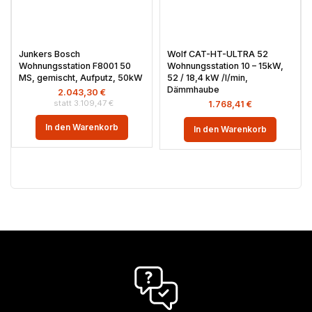
Junkers Bosch
Wolf CAT-HT-ULTRA 52
Wohnungsstation F8001 50
Wohnungsstation 10 – 15kW,
MS, gemischt, Aufputz, 50kW
52 / 18,4 kW /l/min,
Dämmhaube
2.043,30
€
3.109,47
€
1.768,41
€
In den Warenkorb
In den Warenkorb