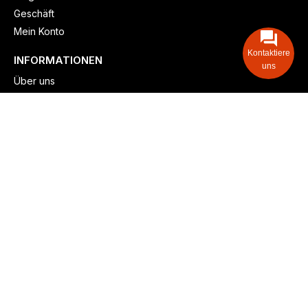
Geschäft
Mein Konto
Kontaktiere
INFORMATIONEN
uns
Über uns
Versand & lieferung
Zahlungsmöglichkeiten
Kontaktieren
Adresse: Zollstockgürtel 65, 50969 Köln, Deutschland
Telefon: +49 (917) 844-515-24
info@billiger-heizen.com
Billiger-Heizen.com
2025
F&M GmbH (HRB 31389, DE 306468471). Alle Rechte vorbehalten.
⚬
Impressum
⚬
Datenschutz
⚬
Allgemeine
⚬
Rücksendung &
Rückerstattung