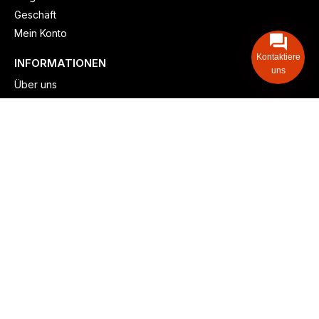
Geschäft
Mein Konto
Kontaktiere
INFORMATIONEN
uns
Über uns
Versand & lieferung
Zahlungsmöglichkeiten
Kontaktieren
Adresse: Zollstockgürtel 65, 50969 Köln, Deutschland
Telefon: +49 (917) 844-515-24
info@billiger-heizen.com
Billiger-Heizen.com
2025
F&M GmbH (HRB 31389, DE 306468471). Alle Rechte vorbehalten.
⚬
Impressum
⚬
Datenschutz
⚬
Allgemeine
⚬
Rücksendung &
Rückerstattung