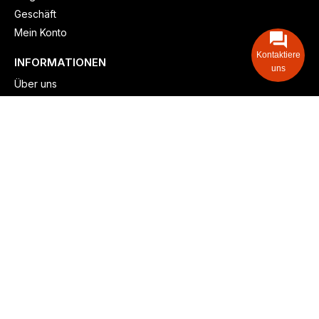
Geschäft
Mein Konto
Kontaktiere
INFORMATIONEN
uns
Über uns
Versand & lieferung
Zahlungsmöglichkeiten
Kontaktieren
Adresse: Zollstockgürtel 65, 50969 Köln, Deutschland
Telefon: +49 (917) 844-515-24
info@billiger-heizen.com
Billiger-Heizen.com
2025
F&M GmbH (HRB 31389, DE 306468471). Alle Rechte vorbehalten.
⚬
Impressum
⚬
Datenschutz
⚬
Allgemeine
⚬
Rücksendung &
Rückerstattung