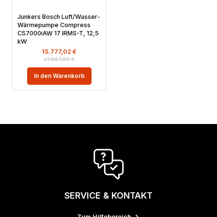
Junkers Bosch Luft/Wasser-
Wärmepumpe Compress
CS7000iAW 17 IRMS-T, 12,5
kW
15.777,02
€
27.887,65
€
In den Warenkorb
SERVICE & KONTAKT
Zum Hilfebereich