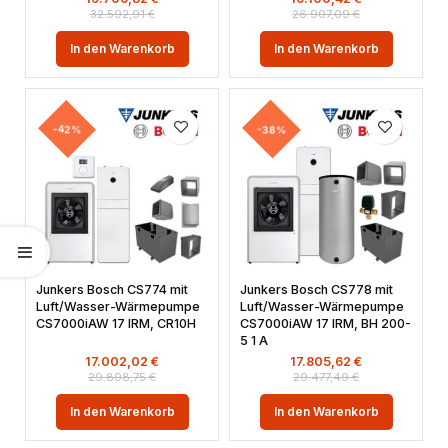
32.592,91
€
26.907,09
€
In den Warenkorb
In den Warenkorb
-42%
-38%
Junkers Bosch CS774 mit
Junkers Bosch CS778 mit
Luft/Wasser-Wärmepumpe
Luft/Wasser-Wärmepumpe
CS7000iAW 17 IRM, CR10H
CS7000iAW 17 IRM, BH 200-
5 1 A
17.002,02
€
17.805,62
€
29.898,75
€
29.477,49
€
In den Warenkorb
In den Warenkorb