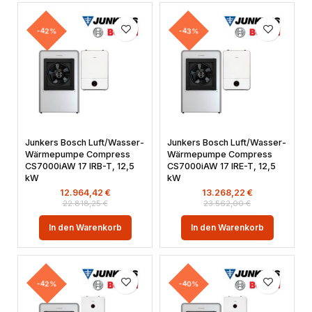
-42%
-43%
Junkers Bosch Luft/Wasser-
Junkers Bosch Luft/Wasser-
Wärmepumpe Compress
Wärmepumpe Compress
CS7000iAW 17 IRB-T, 12,5
CS7000iAW 17 IRE-T, 12,5
kW
kW
12.964,42
€
13.268,22
€
22.818,25
€
23.562,00
€
In den Warenkorb
In den Warenkorb
-42%
-40%