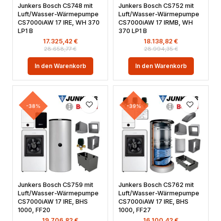
Junkers Bosch CS748 mit
Junkers Bosch CS752 mit
Luft/Wasser-Wärmepumpe
Luft/Wasser-Wärmepumpe
CS7000iAW 17 IRE, WH 370
CS7000iAW 17 IRMB, WH
LP1 B
370 LP1 B
17.325,42
€
18.138,82
€
28.658,77
€
28.994,35
€
In den Warenkorb
In den Warenkorb
-38%
-39%
Junkers Bosch CS759 mit
Junkers Bosch CS762 mit
Luft/Wasser-Wärmepumpe
Luft/Wasser-Wärmepumpe
CS7000iAW 17 IRE, BHS
CS7000iAW 17 IRE, BHS
1000, FF20
1000, FF27
19.706,82
€
16.100,42
€