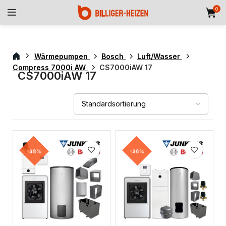
0
Wärmepumpen
Bosch
Luft/Wasser
Compress 7000i AW
CS7000iAW 17
CS7000iAW 17
-38%
-36%