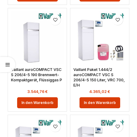
Vaillant auroCOMPACT VSC
Vaillant Paket 1.444/2
S 206/4-5 190 Brennwert-
auroCOMPACT VSC S
Kompaktgerät, Flüssiggas P
206/4-5 150 Liter, VRC 700,
E/H
3.544,76
€
4.365,02
€
In den Warenkorb
In den Warenkorb