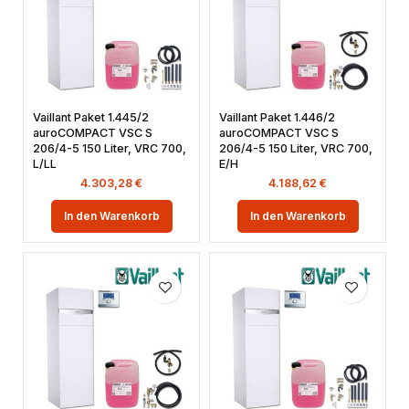
Vaillant Paket 1.445/2
Vaillant Paket 1.446/2
auroCOMPACT VSC S
auroCOMPACT VSC S
206/4-5 150 Liter, VRC 700,
206/4-5 150 Liter, VRC 700,
L/LL
E/H
4.303,28
€
4.188,62
€
In den Warenkorb
In den Warenkorb