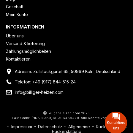
Geschäft
Mein Konto
INFORMATIONEN
Über uns
Versand & lieferung
Zahlungsmöglichkeiten
Kontaktieren
Adresse: Zollstockgürtel 65, 50969 Köln, Deutschland
Telefon: +49 (917) 844-515-24
info@billiger-heizen.com
Billiger-Heizen.com
2025
F&M GmbH (HRB 31389, DE 306468471). Alle Rechte vorbehalten.
Kontaktiere
⚬
Impressum
⚬
Datenschutz
⚬
Allgemeine
⚬
Rücksendung &
uns
Rückerstattung