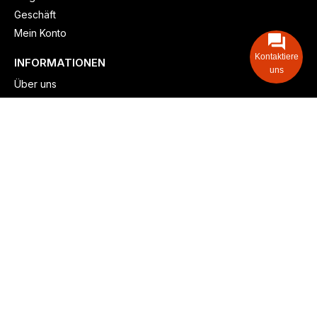
Geschäft
Mein Konto
Kontaktiere
INFORMATIONEN
uns
Über uns
Versand & lieferung
Zahlungsmöglichkeiten
Kontaktieren
Adresse: Zollstockgürtel 65, 50969 Köln, Deutschland
Telefon: +49 (917) 844-515-24
info@billiger-heizen.com
Billiger-Heizen.com
2025
F&M GmbH (HRB 31389, DE 306468471). Alle Rechte vorbehalten.
⚬
Impressum
⚬
Datenschutz
⚬
Allgemeine
⚬
Rücksendung &
Rückerstattung