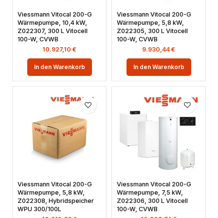
Viessmann Vitocal 200-G
Viessmann Vitocal 200-G
Wärmepumpe, 10,4 kW,
Wärmepumpe, 5,8 kW,
Z022307, 300 L Vitocell
Z022305, 300 L Vitocell
100-W, CVWB
100-W, CVWB
10.927,10
€
9.930,44
€
In den Warenkorb
In den Warenkorb
Viessmann Vitocal 200-G
Viessmann Vitocal 200-G
Wärmepumpe, 5,8 kW,
Wärmepumpe, 7,5 kW,
Z022308, Hybridspeicher
Z022306, 300 L Vitocell
WPU 300/100L
100-W, CVWB