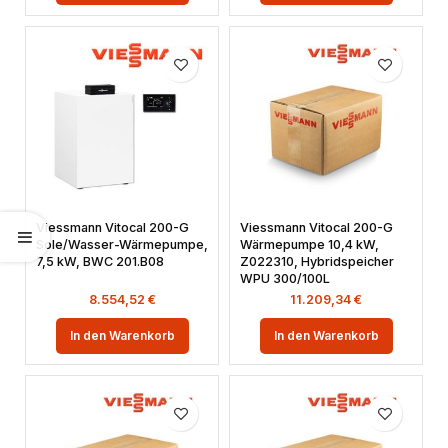
Viessmann Vitocal 200-G
Viessmann Vitocal 200-G
Sole/Wasser-Wärmepumpe,
Wärmepumpe 10,4 kW,
7,5 kW, BWC 201.B08
Z022310, Hybridspeicher
WPU 300/100L
8.554,52
€
11.209,34
€
In den Warenkorb
In den Warenkorb