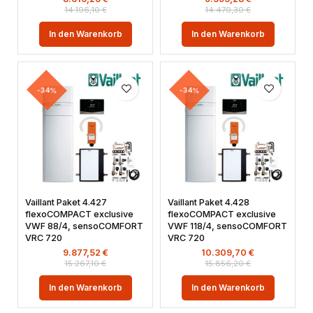
14.196,10
€
14.470,30
€
In den Warenkorb
In den Warenkorb
-34%
-34%
Vaillant Paket 4.427
Vaillant Paket 4.428
flexoCOMPACT exclusive
flexoCOMPACT exclusive
VWF 88/4, sensoCOMFORT
VWF 118/4, sensoCOMFORT
VRC 720
VRC 720
9.877,52
€
10.309,70
€
15.267,10
€
15.856,20
€
In den Warenkorb
In den Warenkorb