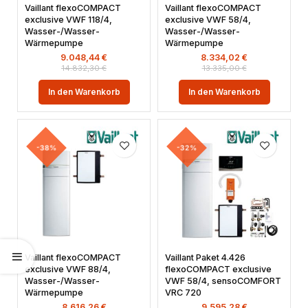
Vaillant flexoCOMPACT
Vaillant flexoCOMPACT
exclusive VWF 118/4,
exclusive VWF 58/4,
Wasser-/Wasser-
Wasser-/Wasser-
Wärmepumpe
Wärmepumpe
9.048,44
€
8.334,02
€
14.832,30
€
13.335,00
€
In den Warenkorb
In den Warenkorb
-38%
-32%
Vaillant flexoCOMPACT
Vaillant Paket 4.426
exclusive VWF 88/4,
flexoCOMPACT exclusive
Wasser-/Wasser-
VWF 58/4, sensoCOMFORT
Wärmepumpe
VRC 720
8.616,26
€
9.595,28
€