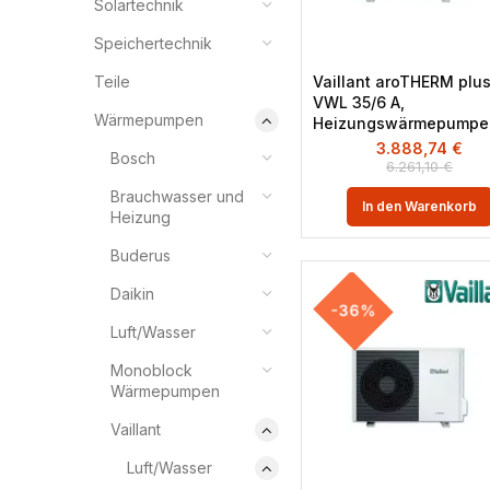
Solartechnik
Speichertechnik
Teile
Vaillant aroTHERM plu
VWL 35/6 A,
Wärmepumpen
Heizungswärmepumpe
3.888,74
€
Bosch
6.261,10
€
Brauchwasser und
In den Warenkorb
Heizung
Buderus
Daikin
-36%
Luft/Wasser
Monoblock
Wärmepumpen
Vaillant
Luft/Wasser