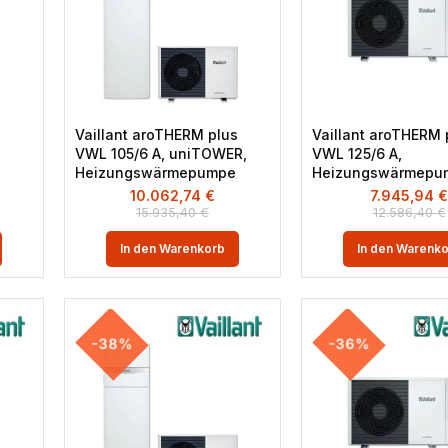
s
Vaillant aroTHERM plus
Vaillant aroTHERM 
VWL 105/6 A, uniTOWER,
VWL 125/6 A,
Heizungswärmepumpe
Heizungswärmepu
10.062,74
€
7.945,94
15.935,40
€
12.586,40
€
In den Warenkorb
In den Warenk
-38%
-36%