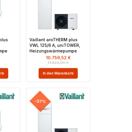
plus
Vaillant aroTHERM plus
VWL 125/6 A, uniTOWER,
mpe
Heizungswärmepumpe
€
10.759,52
€
17.423,00
€
orb
In den Warenkorb
-37%