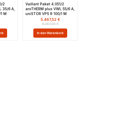
0/2
Vaillant Paket 4.051/2
 35/6 A,
aroTHERM plus VWL 55/6 A,
/1 M
uniSTOR VPS R 100/1 M
€
5.467,52
€
8.267,00
€
orb
In den Warenkorb