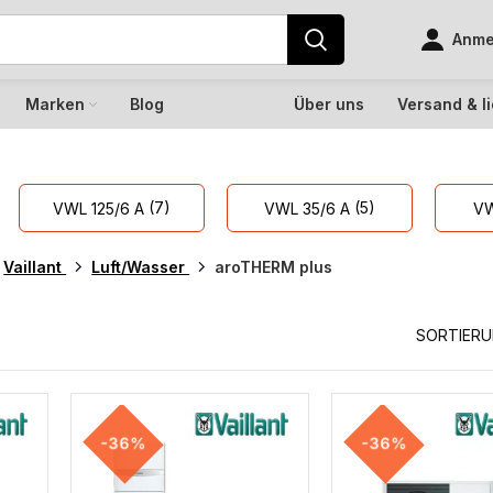
Anmel
Marken
Blog
Über uns
Versand & l
(7)
(5)
VWL 125/6 A
VWL 35/6 A
VW
Vaillant
Luft/Wasser
aroTHERM plus
s
SORTIER
-36%
-36%