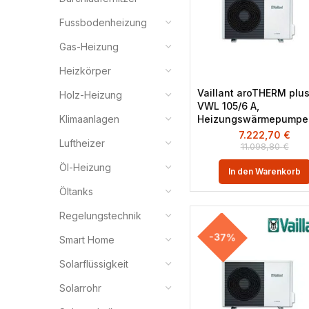
Fussbodenheizung
Gas-Heizung
Heizkörper
Vaillant aroTHERM plu
Holz-Heizung
VWL 105/6 A,
Heizungswärmepumpe
Klimaanlagen
7.222,70
€
Luftheizer
11.098,80
€
Öl-Heizung
In den Warenkorb
Öltanks
Regelungstechnik
-37%
Smart Home
Solarflüssigkeit
Solarrohr