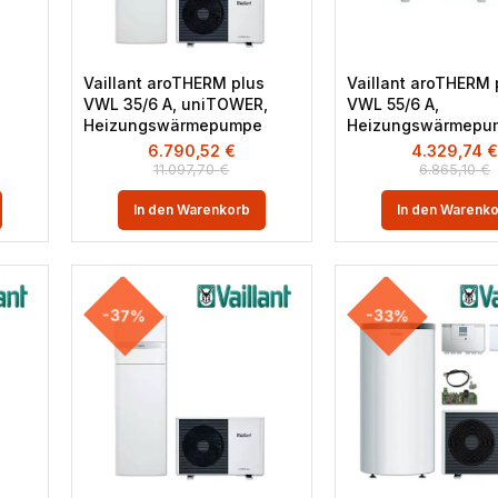
s
Vaillant aroTHERM plus
Vaillant aroTHERM 
VWL 35/6 A, uniTOWER,
VWL 55/6 A,
Heizungswärmepumpe
Heizungswärmepu
6.790,52
€
4.329,74
11.097,70
€
6.865,10
€
In den Warenkorb
In den Warenk
-37%
-33%