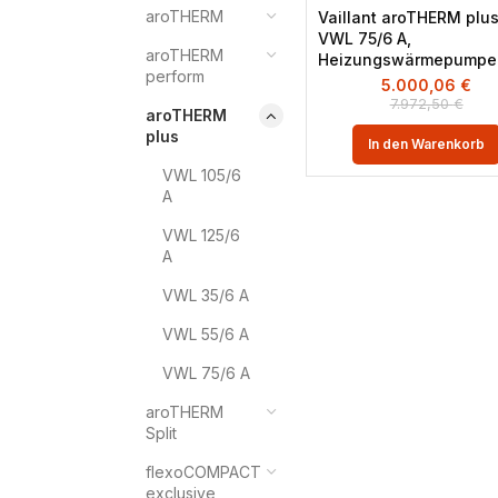
aroTHERM
Vaillant aroTHERM plu
VWL 75/6 A,
aroTHERM
Heizungswärmepumpe
perform
5.000,06
€
7.972,50
€
aroTHERM
plus
In den Warenkorb
VWL 105/6
A
VWL 125/6
A
VWL 35/6 A
VWL 55/6 A
VWL 75/6 A
aroTHERM
Split
flexoCOMPACT
exclusive