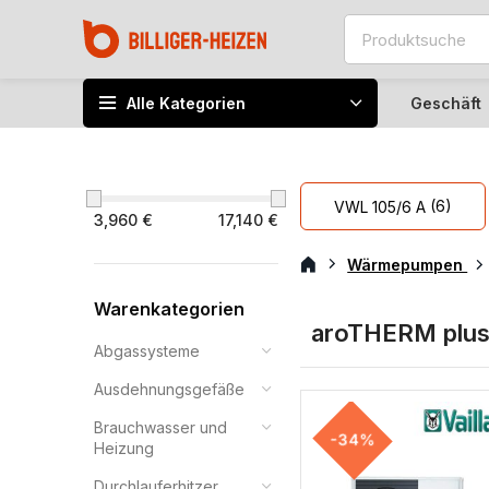
Alle Kategorien
Geschäft
(6)
VWL 105/6 A
3,960 €
17,140 €
Wärmepumpen
Warenkategorien
aroTHERM plu
Abgassysteme
Ausdehnungsgefäße
Brauchwasser und
-34%
Heizung
Durchlauferhitzer