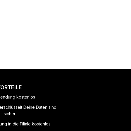
VORTEILE
endung kostenlos
erschlüsselt Deine Daten sind
ns sicher
ung in die Filiale kostenlos