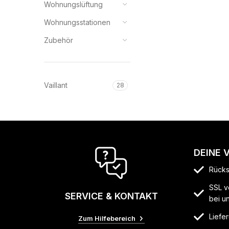
Wohnungslüftung
Wohnungsstationen
Zubehör
Vaillant
28
DEINE 
Rücks
SSL v
SERVICE & KONTAKT
bei u
Liefer
Zum Hilfebereich