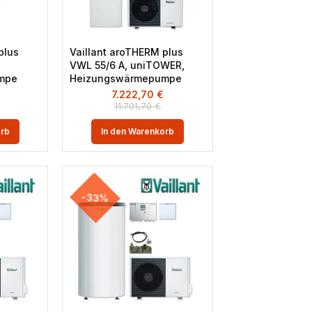
plus
Vaillant aroTHERM plus
VWL 55/6 A, uniTOWER,
mpe
Heizungswärmepumpe
€
7.222,70
€
11.701,70
€
orb
In den Warenkorb
-33%