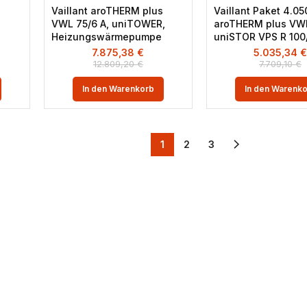
s
Vaillant aroTHERM plus
Vaillant Paket 4.05
VWL 75/6 A, uniTOWER,
aroTHERM plus VWL
Heizungswärmepumpe
uniSTOR VPS R 100
7.875,38
€
5.035,34
12.809,20
€
7.709,10
€
In den Warenkorb
In den Warenk
1
2
3