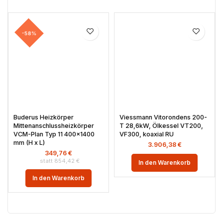
-58%
Buderus Heizkörper
Viessmann Vitorondens 200-
Mittenanschlussheizkörper
T 28,6kW, Ölkessel VT200,
VCM-Plan Typ 11 400×1400
VF300, koaxial RU
mm (H x L)
3.906,38
€
349,76
€
854,42
€
In den Warenkorb
In den Warenkorb