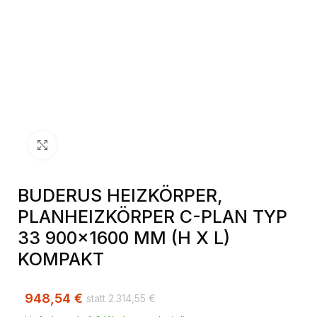
Klick zum Vergrößern
BUDERUS HEIZKÖRPER,
PLANHEIZKÖRPER C-PLAN TYP
33 900×1600 MM (H X L)
KOMPAKT
948,54
€
2.314,55
€