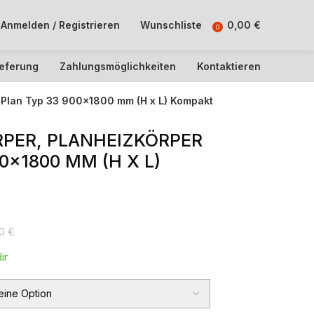
Anmelden / Registrieren
Wunschliste
0,00
€
0
ieferung
Zahlungsmöglichkeiten
Kontaktieren
-Plan Typ 33 900×1800 mm (H x L) Kompakt
PER, PLANHEIZKÖRPER
0×1800 MM (H X L)
40
€
ir