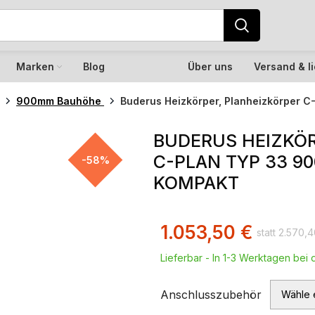
Marken
Blog
Über uns
Versand & l
900mm Bauhöhe
Buderus Heizkörper, Planheizkörper C
BUDERUS HEIZKÖR
C-PLAN TYP 33 90
-58%
KOMPAKT
1.053,50
€
2.570,
Lieferbar - In 1-3 Werktagen bei d
Anschlusszubehör