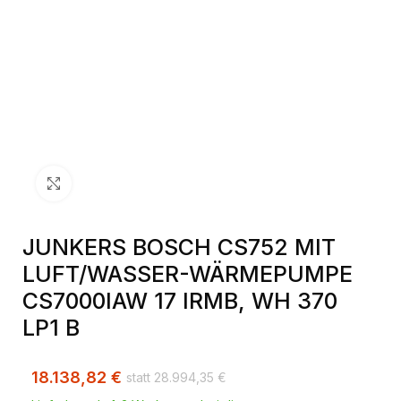
Klick zum Vergrößern
JUNKERS BOSCH CS752 MIT
LUFT/WASSER-WÄRMEPUMPE
CS7000IAW 17 IRMB, WH 370
LP1 B
18.138,82
€
28.994,35
€