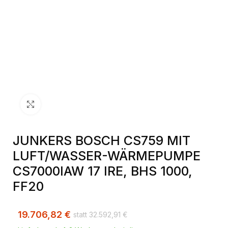
Klick zum Vergrößern
JUNKERS BOSCH CS759 MIT
LUFT/WASSER-WÄRMEPUMPE
CS7000IAW 17 IRE, BHS 1000,
FF20
19.706,82
€
32.592,91
€