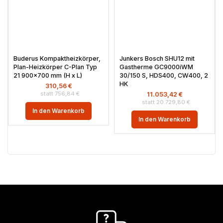
Buderus Kompaktheizkörper,
Junkers Bosch SHU12 mit
Plan-Heizkörper C-Plan Typ
Gastherme GC9000iWM
21 900×700 mm (H x L)
30/150 S, HDS400, CW400, 2
HK
310,56
€
756,84
€
11.053,42
€
20.729,80
€
In den Warenkorb
In den Warenkorb