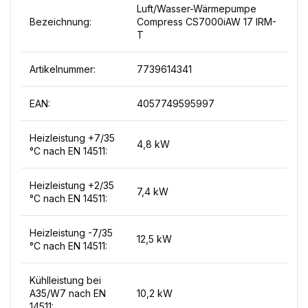
Luft/Wasser-Wärmepumpe
Bezeichnung:
Compress CS7000iAW 17 IRM-
T
Artikelnummer:
7739614341
EAN:
4057749595997
Heizleistung +7/35
4,8 kW
°C nach EN 14511:
Heizleistung +2/35
7,4 kW
°C nach EN 14511:
Heizleistung -7/35
12,5 kW
°C nach EN 14511:
Kühlleistung bei
A35/W7 nach EN
10,2 kW
14511: