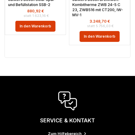
und Befüllstation SSB-2
Kombitherme ZWB 24-5 C
23, ZWB516 mit CT200, IW-
880,92
€
MV-1
1.623,16
€
3.248,70
€
In den Warenkorb
5.756,03
€
In den Warenkorb
SERVICE & KONTAKT
Zum Hilfebereich