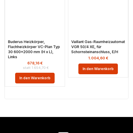
Buderus Heizkörper,
Vaillant Gas-Raumheizautomat
Flachheizkörper VC-Plan Typ
VGR 50/4 XE, für
30 600×2000 mm (H x L),
Schornsteinanschluss, E/H
Links
1.004,60
€
678,16
€
1.654,70
€
In den Warenkorb
In den Warenkorb