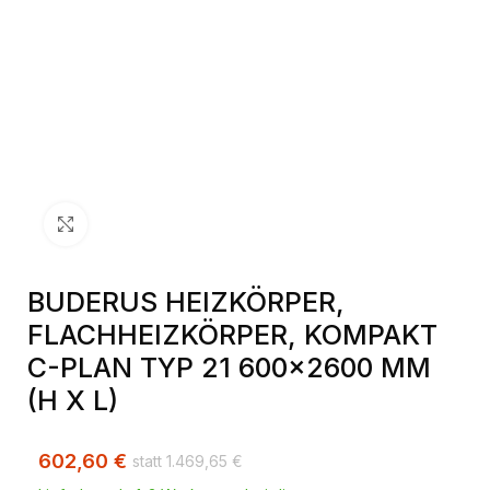
Klick zum Vergrößern
BUDERUS HEIZKÖRPER,
FLACHHEIZKÖRPER, KOMPAKT
C-PLAN TYP 21 600×2600 MM
(H X L)
602,60
€
1.469,65
€