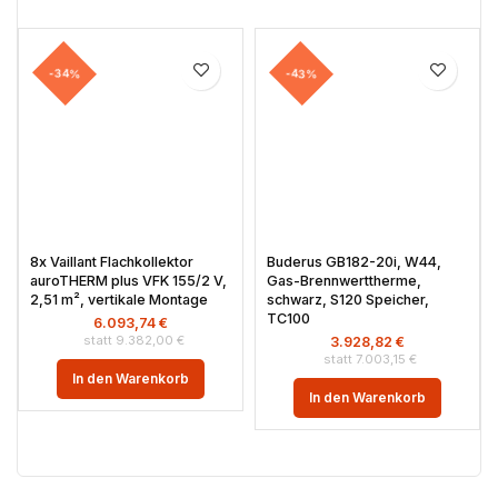
-34%
-43%
8x Vaillant Flachkollektor
Buderus GB182-20i, W44,
auroTHERM plus VFK 155/2 V,
Gas-Brennwerttherme,
2,51 m², vertikale Montage
schwarz, S120 Speicher,
TC100
6.093,74
€
9.382,00
€
3.928,82
€
7.003,15
€
In den Warenkorb
In den Warenkorb