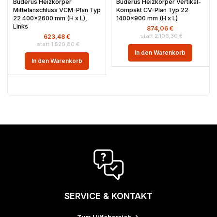
Buderus Heizkörper
Buderus Heizkörper Vertikal-
Mittelanschluss VCM-Plan Typ
Kompakt CV-Plan Typ 22
22 400×2600 mm (H x L),
1400×900 mm (H x L)
Links
874,06
€
2.106,30
€
623,48
€
1.520,80
€
In den Warenkorb
In den Warenkorb
SERVICE & KONTAKT