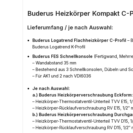
Buderus Heizkörper Kompakt C-Pr
Lieferumfang / je nach Auswahl:
Buderus Logatrend Flachheizkörper C-Profil
– B
Buderus Logatrend K-Profil
Buderus FES Schnellkonsole
(Fertigwand, Mehrre
– Wandabstand 35 mm
– Bestehend aus 3 Schnellkonsolen, Dübeln und S
– Für AK1 und 2 nach VDI6036
Je nach Auswahl:
a.) Buderus Heizkörperverschraubung Eckform:
– Heizkörper-Thermostatventil-Unterteil TVV E15, 1/
– Heizkörper-Rücklaufverschraubung RV E15, 1/2″ m
b.) Buderus Heizkörperverschraubung Durchga
– Heizkörper-Thermostatventil-Unterteil TVV D15, 1/
– Heizkörper-Rücklaufverschraubung RV D15, 1/2″ m