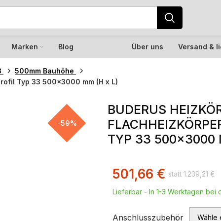
Marken
Blog
Über uns
Versand & l
3
500mm Bauhöhe
rofil Typ 33 500×3000 mm (H x L)
BUDERUS HEIZKÖR
FLACHHEIZKÖRPER
-59%
TYP 33 500×3000 
501,66
€
1.239,21
€
Lieferbar - In 1-3 Werktagen bei d
Anschlusszubehör