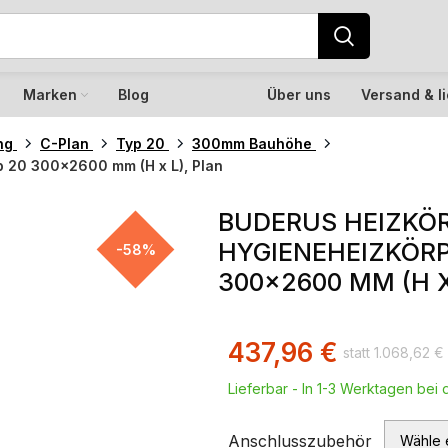
Marken
Blog
Über uns
Versand & l
ng
C-Plan
Typ 20
300mm Bauhöhe
p 20 300×2600 mm (H x L), Plan
BUDERUS HEIZKÖR
HYGIENEHEIZKÖRP
-58%
300×2600 MM (H X
437,96
€
1.068,62
€
Lieferbar - In 1-3 Werktagen bei d
Anschlusszubehör