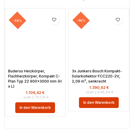
-58%
-46%
Buderus Heizkörper,
3x Junkers Bosch Kompakt-
Flachheizkörper, Kompakt C-
Solarkollektor FCC220-2V,
Plan Typ 22 900×3000 mm (H
2,09 m², senkrecht
x L)
1.390,62
€
2.648,94
€
1.106,42
€
2.707,25
€
In den Warenkorb
In den Warenkorb