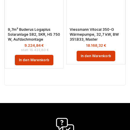
9,7m² Buderus Logaplus
Viessmann Vitocal 350-G
Solaranlage S82, SKR, HS 750
Wärmepumpe, 32,7 kW, BW
W, Aufdachmontage
351.B33, Master
9.224,84
€
18.168,32
€
16.423,80
€
In den Warenkorb
In den Warenkorb