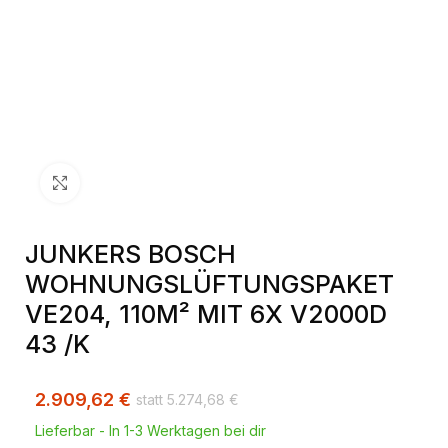
Klick zum Vergrößern
JUNKERS BOSCH
WOHNUNGSLÜFTUNGSPAKET
VE204, 110M² MIT 6X V2000D
43 /K
2.909,62
€
5.274,68
€
Lieferbar - In 1-3 Werktagen bei dir