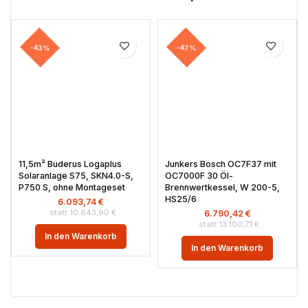
-43%
-47%
11,5m² Buderus Logaplus
Junkers Bosch OC7F37 mit
Solaranlage S75, SKN4.0-S,
OC7000F 30 Öl-
P750 S, ohne Montageset
Brennwertkessel, W 200-5,
HS25/6
6.093,74
€
10.843,90
€
6.790,42
€
13.100,71
€
In den Warenkorb
In den Warenkorb