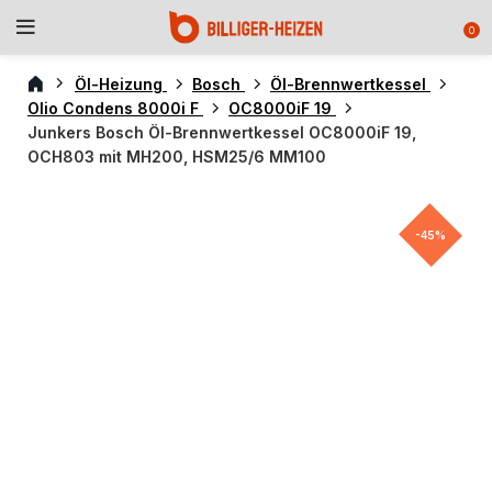
0
Öl-Heizung
Bosch
Öl-Brennwertkessel
Olio Condens 8000i F
OC8000iF 19
Junkers Bosch Öl-Brennwertkessel OC8000iF 19,
OCH803 mit MH200, HSM25/6 MM100
-45%