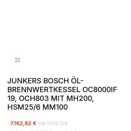
Klick zum Vergrößern
JUNKERS BOSCH ÖL-
BRENNWERTKESSEL OC8000IF
19, OCH803 MIT MH200,
HSM25/6 MM100
7.162,82
€
13.313,72
€