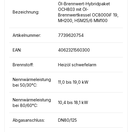
Öl-Brennwert-Hybridpaket
OCH803 mit Öl-
Bezeichnung:
Brennwertkessel OC8000iF 19,
MH200, HSM25/6 MM100
Artikelnummer:
7739620754
EAN:
4062321560300
Brennstoff:
Heizöl schwefelarm
Nennwärmeleistung
11,0 bis 19,0 kW
bei 50/30°C:
Nennwärmeleistung
10,4 bis 18,1 kW
bei 80/60°C:
Abgasanschluss:
DN80/125