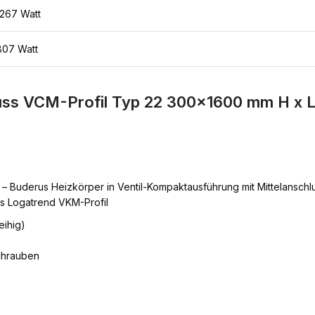
1267 Watt
807 Watt
uss VCM-Profil Typ 22 300×1600 mm H x L 
– Buderus Heizkörper in Ventil-Kompaktausführung mit Mittelanschluss
s Logatrend VKM-Profil
eihig)
chrauben