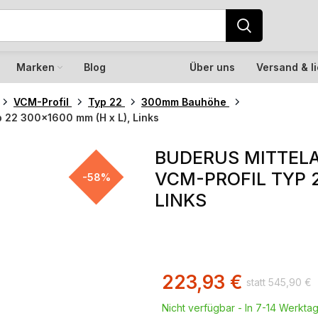
Marken
Blog
Über uns
Versand & l
VCM-Profil
Typ 22
300mm Bauhöhe
 22 300×1600 mm (H x L), Links
BUDERUS MITTEL
VCM-PROFIL TYP 2
-58%
LINKS
223,93
€
545,90
€
Nicht verfügbar - In 7-14 Werktag