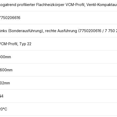
Logatrend profilierter Flachheizkörper VCM-Profil, Ventil-Kompaktau
7750206616
Links (Sonderausführung), rechte Ausführung (7750200616 / 7 750 
VCM-Profil, Typ 22
300mm
1600mm
102mm
N4
20°C