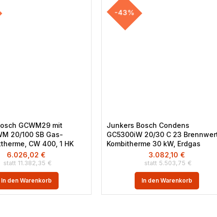
-43%
Bosch GCWM29 mit
Junkers Bosch Condens
M 20/100 SB Gas-
GC5300iW 20/30 C 23 Brennwer
therme, CW 400, 1 HK
Kombitherme 30 kW, Erdgas
6.026,02
€
3.082,10
€
11.382,35
€
5.503,75
€
In den Warenkorb
In den Warenkorb