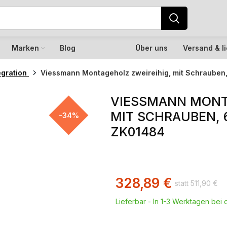
Marken
Blog
Über uns
Versand & l
egration
Viessmann Montageholz zweireihig, mit Schrauben
VIESSMANN MONT
MIT SCHRAUBEN, 
-34%
ZK01484
328,89
€
511,90
€
Lieferbar - In 1-3 Werktagen bei d