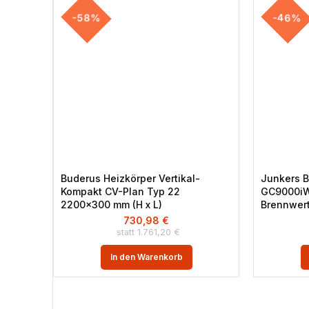
-58%
-46%
Buderus Heizkörper Vertikal-
Junkers 
Kompakt CV-Plan Typ 22
GC9000iW
2200×300 mm (H x L)
Brennwert
730,98
€
1.761,20
€
In den Warenkorb