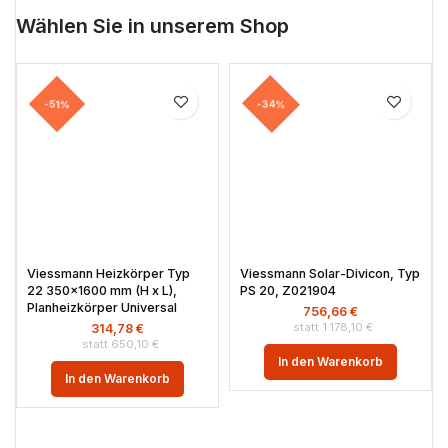
Wählen Sie in unserem Shop
-51%
-34%
Viessmann Heizkörper Typ
Viessmann Solar-Divicon, Typ
22 350×1600 mm (H x L),
PS 20, Z021904
Planheizkörper Universal
756,66
€
1.178,10
€
314,78
€
650,10
€
In den Warenkorb
In den Warenkorb