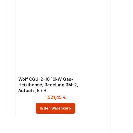
-37%
Wolf CGU-2-10 10kW Gas-
Viessmann Vi
Heiztherme, Regelung RM-2,
Pelletkessel, 
Aufputz, E / H
Saugsystem
1.521,45
€
7
In den Warenkorb
In 