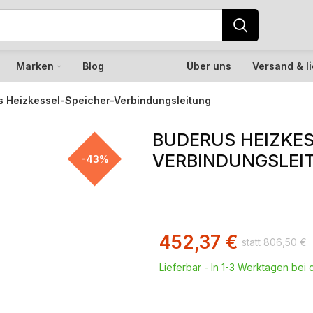
Marken
Blog
Über uns
Versand & l
s Heizkessel-Speicher-Verbindungsleitung
BUDERUS HEIZKES
VERBINDUNGSLEI
-43%
452,37
€
806,50
€
Lieferbar - In 1-3 Werktagen bei d