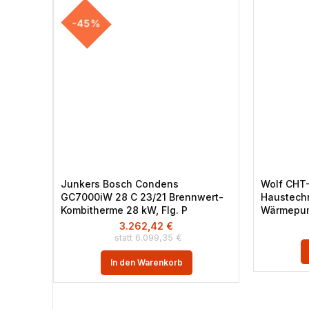
-45%
Junkers Bosch Condens
Wolf CHT
GC7000iW 28 C 23/21 Brennwert-
Haustechn
Kombitherme 28 kW, Flg. P
Wärmepu
3.262,42
€
6.099,35
€
In den Warenkorb