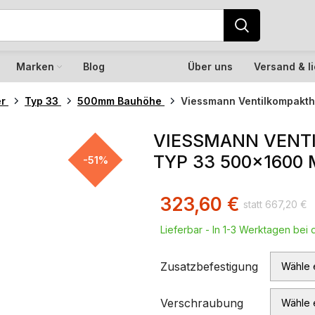
Marken
Blog
Über uns
Versand & l
er
Typ 33
500mm Bauhöhe
Viessmann Ventilkompakth
VIESSMANN VENT
TYP 33 500×1600 
-51%
323,60
€
667,20
€
Lieferbar - In 1-3 Werktagen bei d
Zusatzbefestigung
Verschraubung