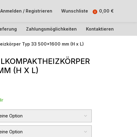
Anmelden / Registrieren
Wunschliste
0,00
€
0
ieferung
Zahlungsmöglichkeiten
Kontaktieren
eizkörper Typ 33 500×1600 mm (H x L)
ILKOMPAKTHEIZKÖRPER
MM (H X L)
ir