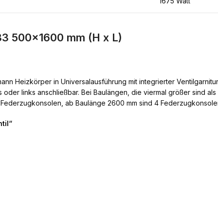
1675 Watt
33 500×1600 mm (H x L)
ann Heizkörper in Universalausführung mit integrierter Ventilgarnit
 oder links anschließbar. Bei Baulängen, die viermal größer sind als
 Federzugkonsolen, ab Baulänge 2600 mm sind 4 Federzugkonsolen 
til“