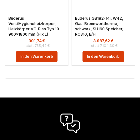
Buderus
Buderus GB182-14i, W42,
VentilHygieneheizkörper,
Gas-Brennwerttherme,
Heizkörper VC-Plan Typ 10
schwarz, SU160 Speicher,
900×1800 mm (H x L)
RC310, E/H
301,74
€
3.987,62
€
735,42
€
7.104,30
€
In den Warenkorb
In den Warenkorb