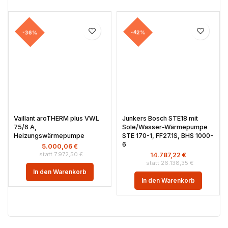
-36%
-42%
Vaillant aroTHERM plus VWL
Junkers Bosch STE18 mit
75/6 A,
Sole/Wasser-Wärmepumpe
Heizungswärmepumpe
STE 170-1, FF27.1S, BHS 1000-
6
5.000,06
€
7.972,50
€
14.787,22
€
26.138,35
€
In den Warenkorb
In den Warenkorb