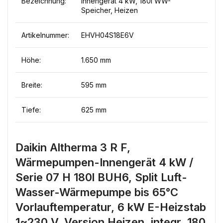
Bezeichnung:
Innengerät 4 kW, 180l WW-
Speicher, Heizen
Artikelnummer:
EHVH04S18E6V
Höhe:
1.650 mm
Breite:
595 mm
Tiefe:
625 mm
Daikin Altherma 3 R F,
Wärmepumpen-Innengerät 4 kW /
Serie 07 H 180l BUH6, Split Luft-
Wasser-Wärmepumpe bis 65°C
Vorlauftemperatur, 6 kW E-Heizstab
1~230 V, Version Heizen, integr. 180