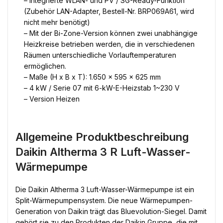
– Integrierte WLAN- und PV / SG-Ready-Funktion
(Zubehör LAN-Adapter, Bestell-Nr. BRP069A61, wird
nicht mehr benötigt)
– Mit der Bi-Zone-Version können zwei unabhängige
Heizkreise betrieben werden, die in verschiedenen
Räumen unterschiedliche Vorlauftemperaturen
ermöglichen.
– Maße (H x B x T): 1.650 x 595 x 625 mm
– 4 kW / Serie 07 mit 6-kW-E-Heizstab 1~230 V
– Version Heizen
Allgemeine Produktbeschreibung
Daikin Altherma 3 R Luft-Wasser-
Wärmepumpe
Die Daikin Altherma 3 Luft-Wasser-Wärmepumpe ist ein
Split-Wärmepumpensystem. Die neue Wärmepumpen-
Generation von Daikin trägt das Bluevolution-Siegel. Damit
gehört sie zu den Produkten der Daikin Gruppe, die mit