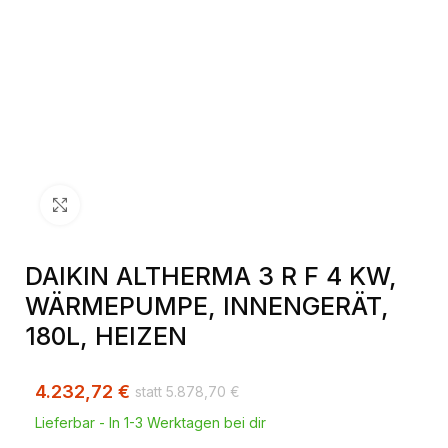
Klick zum Vergrößern
DAIKIN ALTHERMA 3 R F 4 KW,
WÄRMEPUMPE, INNENGERÄT,
180L, HEIZEN
4.232,72
€
5.878,70
€
Lieferbar - In 1-3 Werktagen bei dir