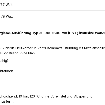
757 Watt
478 Watt
ygiene-Ausführung Typ 30 900×500 mm (H x L) inklusive Wand
 Buderus Heizkörper in Ventil-Kompaktausführung mit Mittelanschluss,
us Logatrend VKM-Plan
eihig)
chrauben
hdichtend, 10 bar, 120 °C, ohne Voreinstellung, Absperrung
ngsform: