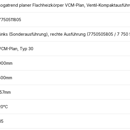
Logatrend planer Flachheizkörper VCM-Plan, Ventil-Kompaktausführu
7750511805
Links (Sonderausführung), rechte Ausführung (7750505805 / 7 750
VCM-Plan, Typ 30
900mm
500mm
157mm
20°C
U5