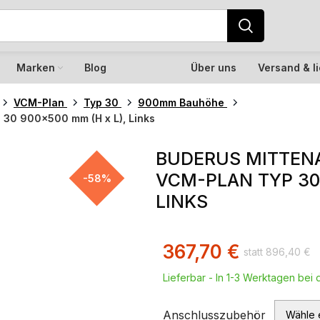
Marken
Blog
Über uns
Versand & l
VCM-Plan
Typ 30
900mm Bauhöhe
 30 900×500 mm (H x L), Links
BUDERUS MITTEN
VCM-PLAN TYP 30 
-58%
LINKS
367,70
€
896,40
€
Lieferbar - In 1-3 Werktagen bei d
Anschlusszubehör