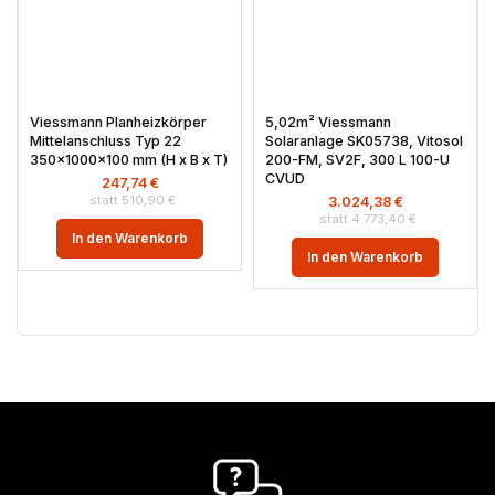
Viessmann Planheizkörper
5,02m² Viessmann
Mittelanschluss Typ 22
Solaranlage SK05738, Vitosol
350x1000x100 mm (H x B x T)
200-FM, SV2F, 300 L 100-U
CVUD
247,74
€
510,90
€
3.024,38
€
4.773,40
€
In den Warenkorb
In den Warenkorb