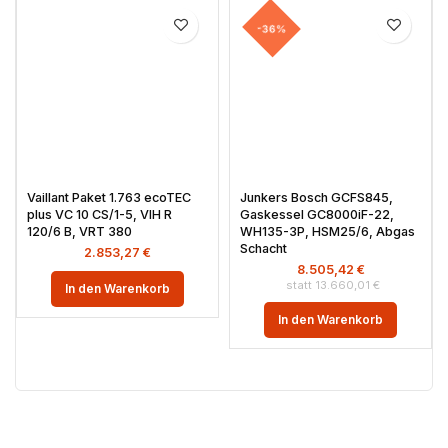
-36%
Vaillant Paket 1.763 ecoTEC
Junkers Bosch GCFS845,
plus VC 10 CS/1-5, VIH R
Gaskessel GC8000iF-22,
120/6 B, VRT 380
WH135-3P, HSM25/6, Abgas
Schacht
2.853,27
€
8.505,42
€
13.660,01
€
In den Warenkorb
In den Warenkorb