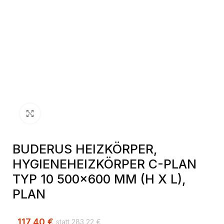
Klick zum Vergrößern
BUDERUS HEIZKÖRPER,
HYGIENEHEIZKÖRPER C-PLAN
TYP 10 500×600 MM (H X L),
PLAN
117,40
€
283,22
€