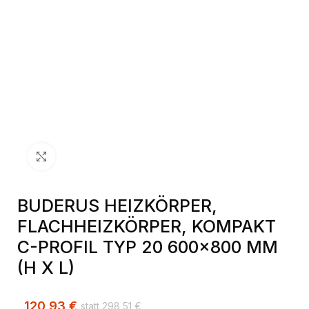
Klick zum Vergrößern
BUDERUS HEIZKÖRPER,
FLACHHEIZKÖRPER, KOMPAKT
C-PROFIL TYP 20 600×800 MM
(H X L)
120,93
€
298,51
€