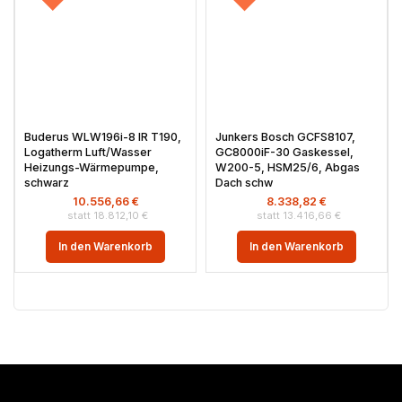
Buderus WLW196i-8 IR T190,
Junkers Bosch GCFS8107,
Logatherm Luft/Wasser
GC8000iF-30 Gaskessel,
Heizungs-Wärmepumpe,
W200-5, HSM25/6, Abgas
schwarz
Dach schw
10.556,66
€
8.338,82
€
18.812,10
€
13.416,66
€
In den Warenkorb
In den Warenkorb