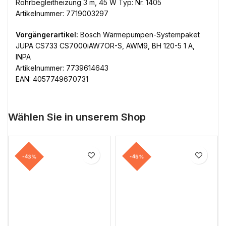
Rohrbegleitheizung 3 m, 45 W Typ: Nr. 1405
Artikelnummer: 7719003297
Vorgängerartikel:
Bosch Wärmepumpen-Systempaket
JUPA CS733 CS7000iAW7OR-S, AWM9, BH 120-5 1 A,
INPA
Artikelnummer: 7739614643
EAN: 4057749670731
Wählen Sie in unserem Shop
-43%
-45%