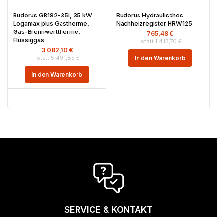
Buderus GB182-35i, 35 kW
Buderus Hydraulisches
Logamax plus Gastherme,
Nachheizregister HRW125
Gas-Brennwerttherme,
765,48
€
Flüssiggas
1.413,70
€
3.082,10
€
5.491,85
€
In den Warenkorb
In den Warenkorb
SERVICE & KONTAKT